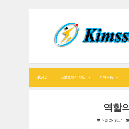
S
k
i
p
t
o
c
o
HOME
소프트웨어 개발
기타등등
n
t
e
역할의
n
t
7월 26, 2017