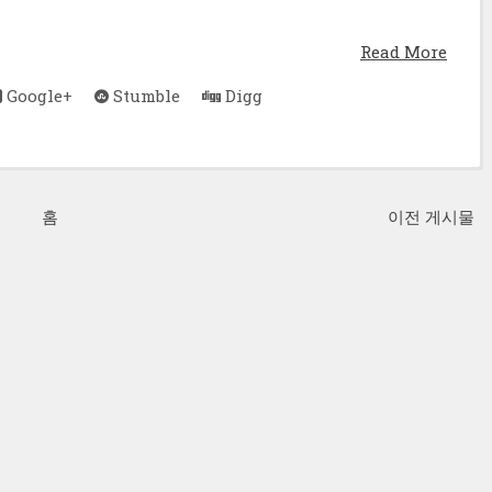
Read More
Google+
Stumble
Digg
홈
이전 게시물