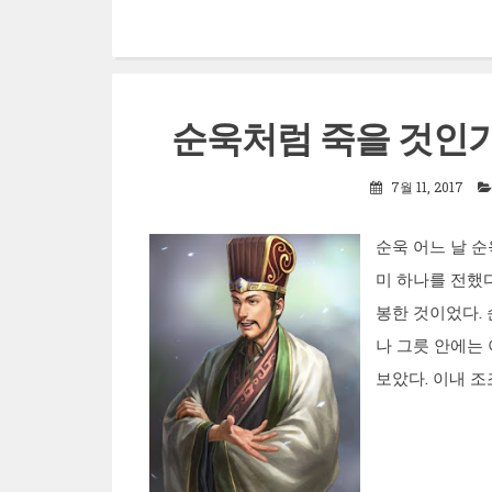
순욱처럼 죽을 것인가
7월 11, 2017
순욱 어느 날 
미 하나를 전했
봉한 것이었다.
나 그릇 안에는
보았다. 이내 조조