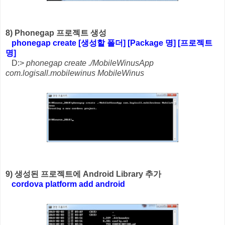
8) Phonegap 프로젝트 생성
phonegap create [생성할 폴더] [Package 명] [프로젝트
명]
D:>
phonegap create ./MobileWinusApp
com.logisall.mobilewinus MobileWinus
9) 생성된 프로젝트에 Android Library 추가
cordova platform add android