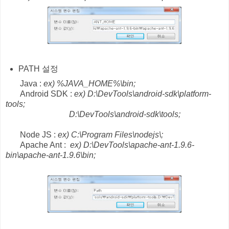
PATH 설정
Java :
ex) %JAVA_HOME%\bin;
Android SDK :
ex) D:\DevTools\android-sdk\platform-
tools;
D:\DevTools\android-sdk\tools;
Node JS :
ex) C:\Program Files\nodejs\;
Apache Ant :
ex) D:\DevTools\apache-ant-1.9.6-
bin\apache-ant-1.9.6\bin;